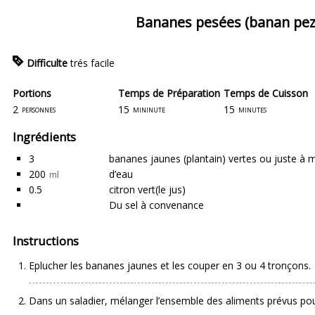
Bananes pesées (banan pez
Difficulte
trés facile
Portions
Temps de Préparation
Temps de Cuisson
2
15
15
personnes
mininute
minutes
Ingrédients
3
bananes jaunes (plantain)
vertes ou juste à ma
200
d’eau
ml
0.5
citron vert
(le jus)
Du sel
à convenance
Instructions
Eplucher les bananes jaunes et les couper en 3 ou 4 tronçons.
Dans un saladier, mélanger l’ensemble des aliments prévus pou