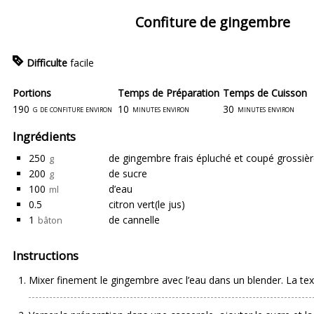
Confiture de gingembre
Difficulte
facile
Portions
Temps de Préparation
Temps de Cuisson
190
10
30
g de confiture environ
minutes environ
minutes environ
Ingrédients
250
de gingembre
frais épluché et coupé grossi
g
200
de sucre
g
100
d’eau
ml
0.5
citron vert
(le jus)
1
de cannelle
bâton
Instructions
Mixer finement le gingembre avec l’eau dans un blender. La tex