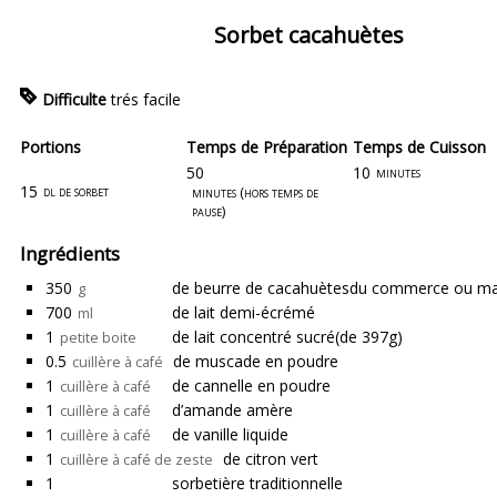
Sorbet cacahuètes
Difficulte
trés facile
Portions
Temps de Préparation
Temps de Cuisson
50
10
minutes
15
dl de sorbet
minutes (hors temps de
pause)
Ingrédients
350
de beurre de cacahuètes
du commerce ou ma
g
700
de lait demi-écrémé
ml
1
de lait concentré sucré
(de 397g)
petite boite
0.5
de muscade en poudre
cuillère à café
1
de cannelle en poudre
cuillère à café
1
d’amande amère
cuillère à café
1
de vanille liquide
cuillère à café
1
de citron vert
cuillère à café de zeste
1
sorbetière traditionnelle