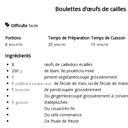
Boulettes d’œufs de cailles
Difficulte
facile
Portions
Temps de Préparation
Temps de Cuisson
8
25
15
boulettes
minutes
minutes
Ingrédients
8
œufs de caille
durs écaillés
200
de blanc de poulet
cru mixé
g
1
piment végétarien
coupé grossièrement
1
de fécule de maïs
ou de fécule de mani
cuillère à soupe rase
1
de persil
coupée grossièrement
branche
Du gingembre
coupé grossièrement à conve
1
d’ail
épluchée
gousse
Du couac
très fin
Du sel
à convenance
De l’huile de friture