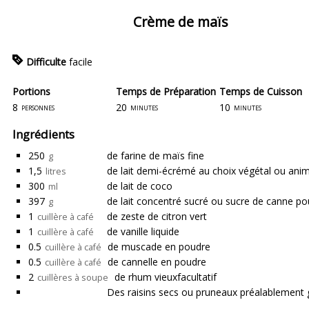
Crème de maïs
Difficulte
facile
Portions
Temps de Préparation
Temps de Cuisson
8
20
10
personnes
minutes
minutes
Ingrédients
250
de farine de maïs
fine
g
1,5
de lait demi-écrémé
au choix végétal ou anim
litres
300
de lait de coco
ml
397
de lait concentré sucré
ou sucre de canne pour
g
1
de zeste de citron vert
cuillère à café
1
de vanille liquide
cuillère à café
0.5
de muscade en poudre
cuillère à café
0.5
de cannelle en poudre
cuillère à café
2
de rhum vieux
facultatif
cuillères à soupe
Des raisins secs
ou pruneaux préalablement go