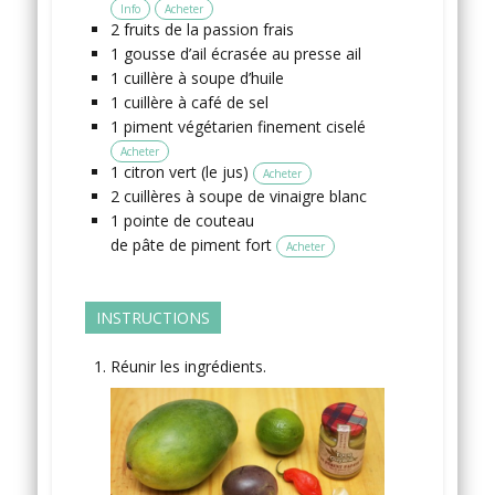
Info
Acheter
2
fruits de la passion
frais
1
gousse
d’ail
écrasée au presse ail
1
cuillère à soupe
d’huile
1
cuillère à café
de sel
1
piment végétarien
finement ciselé
Acheter
1
citron vert
(le jus)
Acheter
2
cuillères à soupe
de vinaigre blanc
1
pointe de couteau
de pâte de piment fort
Acheter
INSTRUCTIONS
Réunir les ingrédients.