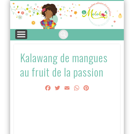
A PROPOS
ARTICLES
LEXIQUE
CUISINE
THÈME
INDEX
Mo
Kalawang de mangues
au fruit de la passion
Facebook
Twitter
Email
WhatsApp
Pinterest