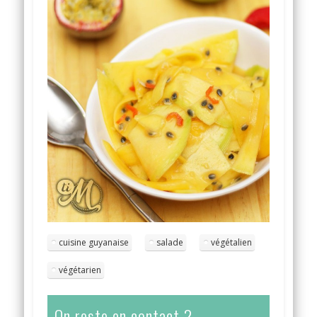
cuisine guyanaise
salade
végétalien
végétarien
On reste en contact ?