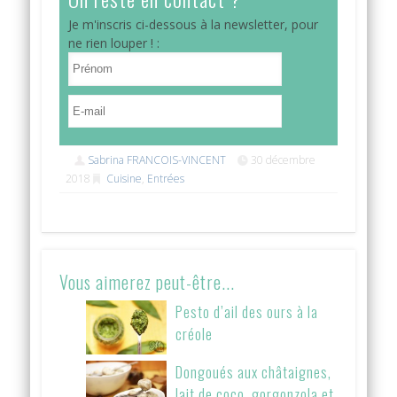
Je m'inscris ci-dessous à la newsletter, pour
ne rien louper ! :
Sabrina FRANCOIS-VINCENT
30 décembre
2018
Cuisine
,
Entrées
Vous aimerez peut-être...
Pesto d’ail des ours à la
créole
Dongoués aux châtaignes,
lait de coco, gorgonzola et