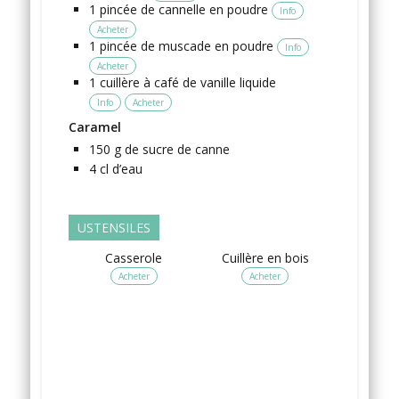
1
pincée
de cannelle en poudre
Info
Acheter
1
pincée
de muscade en poudre
Info
Acheter
1
cuillère à café
de vanille liquide
Info
Acheter
Caramel
150
g
de sucre de canne
4
cl
d’eau
USTENSILES
Casserole
Cuillère en bois
Acheter
Acheter