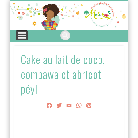
A PROPOS
ARTICLES
LEXIQUE
CUISINE
THÈME
INDEX
Mo
Cake au lait de coco,
combawa et abricot
péyi
Facebook
Twitter
Email
WhatsApp
Pinterest