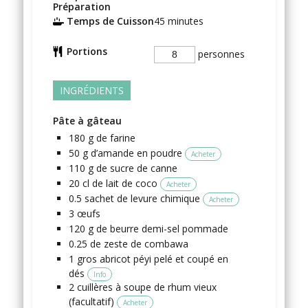
Préparation
Temps de Cuisson
45
minutes
Portions
personnes
INGRÉDIENTS
Pâte à gâteau
180
g
de farine
50
g
d’amande en poudre
Acheter
110
g
de sucre de canne
20
cl
de lait de coco
Acheter
0.5
sachet
de levure chimique
Acheter
3
œufs
120
g
de beurre demi-sel
pommade
0.25
de zeste de combawa
1
gros
abricot péyi
pelé et coupé en
dés
Info
2
cuillères à soupe
de rhum vieux
(facultatif)
Acheter