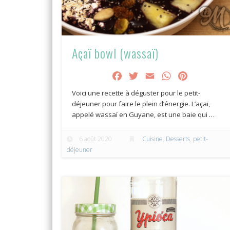
Açaï bowl (wassaï)
Facebook
Twitter
Email
WhatsApp
Pinterest
Voici une recette à déguster pour le petit-
déjeuner pour faire le plein d’énergie. L’açaï,
appelé wassaï en Guyane, est une baie qui …
6 août 2020
Cuisine
,
Desserts
,
petit-
déjeuner