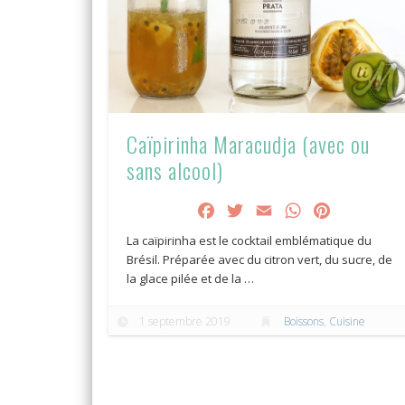
Caïpirinha Maracudja (avec ou
sans alcool)
Facebook
Twitter
Email
WhatsApp
Pinterest
La caïpirinha est le cocktail emblématique du
Brésil. Préparée avec du citron vert, du sucre, de
la glace pilée et de la …
1 septembre 2019
Boissons
,
Cuisine