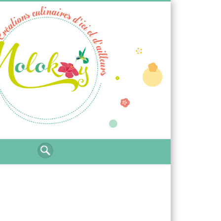
Ti
Molokoy
blog