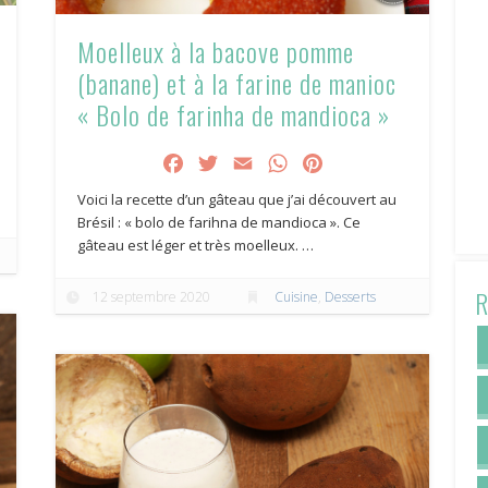
Moelleux à la bacove pomme
(banane) et à la farine de manioc
« Bolo de farinha de mandioca »
Facebook
Twitter
Email
WhatsApp
Pinterest
Voici la recette d’un gâteau que j’ai découvert au
Brésil : « bolo de farihna de mandioca ». Ce
gâteau est léger et très moelleux. …
R
12 septembre 2020
Cuisine
,
Desserts