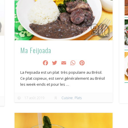
Ma Feijoada
Facebook
Twitter
Email
WhatsApp
Pinterest
La Feijoada est un plat très populaire au Brésil.
Ce plat copieux, est servi généralement au Brésil
les week-ends et pour les …
17 août 2019
Cuisine
,
Plats