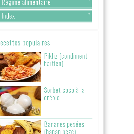
Régime alimentaire
Index
+
ecettes populaires
Pikliz (condiment
haïtien)
Sorbet coco à la
créole
Bananes pesées
(banan peze)