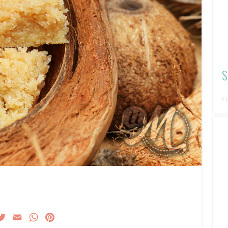
S
C
acebook
Twitter
Email
WhatsApp
Pinterest