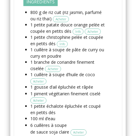
INGRÉDIENTS
800
g
de riz
cuit (riz jasmin, parfumé
ou riz thaï)
Acheter
1
petite
patate douce
orange pelée et
coupée en petits dés
Info
Acheter
1
petite
christophine
pelée et coupée
en petits dés
Info
1
cuillère à soupe
de pâte de curry
ou
curry en poudre
1
branche
de coriandre
finement
ciselée
Acheter
1
cuillère à soupe
d’huile de coco
Acheter
1
gousse
d’ail
épluchée et râpée
1
piment végétarien
finement ciselé
Acheter
1
petite
échalote
épluchée et coupé
en petits dés
100
ml
d’eau
6
cuillères à soupe
de sauce soja claire
Acheter