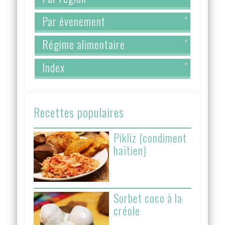
Par évenement
+
Régime alimentaire
+
Index
+
Recettes populaires
Pikliz (condiment
haïtien)
Sorbet coco à la
créole