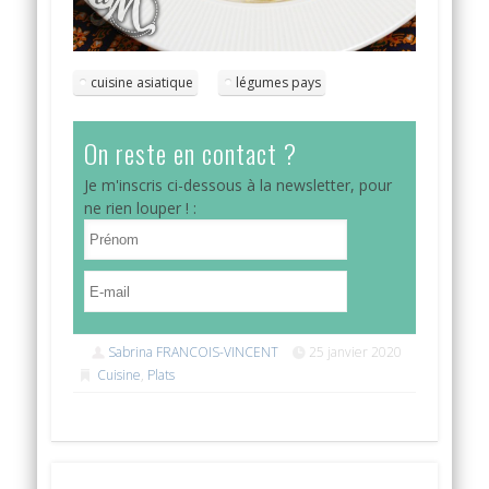
cuisine asiatique
légumes pays
On reste en contact ?
Je m'inscris ci-dessous à la newsletter, pour
ne rien louper ! :
Sabrina FRANCOIS-VINCENT
25 janvier 2020
Cuisine
,
Plats