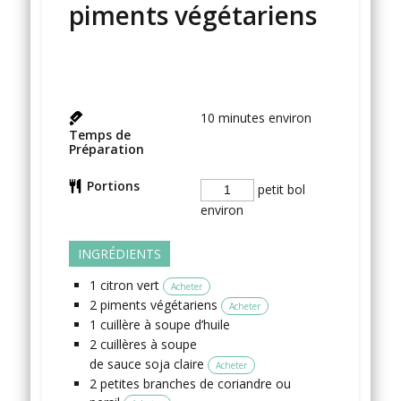
piments végétariens
10
minutes environ
Temps de
Préparation
Portions
petit bol
environ
INGRÉDIENTS
1
citron vert
Acheter
2
piments végétariens
Acheter
1
cuillère à soupe
d’huile
2
cuillères à soupe
de sauce soja claire
Acheter
2
petites branches
de coriandre
ou