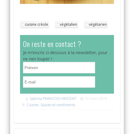
cuisine créole
végétalien
végétarien
On reste en contact ?
Je m'inscris ci-dessous à la newsletter, pour
ne rien louper ! :
Sabrina FRANCOIS-VINCENT
10 mars 2019
Cuisine
,
Sauces et condiments