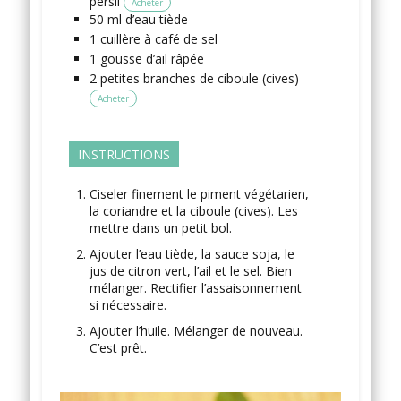
persil
Acheter
50
ml
d’eau
tiède
1
cuillère à café
de sel
1
gousse
d’ail
râpée
2
petites branches
de ciboule
(cives)
Acheter
INSTRUCTIONS
Ciseler finement le piment végétarien,
la coriandre et la ciboule (cives). Les
mettre dans un petit bol.
Ajouter l’eau tiède, la sauce soja, le
jus de citron vert, l’ail et le sel. Bien
mélanger. Rectifier l’assaisonnement
si nécessaire.
Ajouter l’huile. Mélanger de nouveau.
C’est prêt.