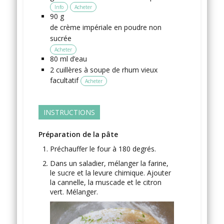
Info
Acheter
90
g
de crème impériale en poudre non
sucrée
Acheter
80
ml
d’eau
2
cuillères à soupe
de rhum vieux
facultatif
Acheter
INSTRUCTIONS
Préparation de la pâte
Préchauffer le four à 180 degrés.
Dans un saladier, mélanger la farine,
le sucre et la levure chimique. Ajouter
la cannelle, la muscade et le citron
vert. Mélanger.