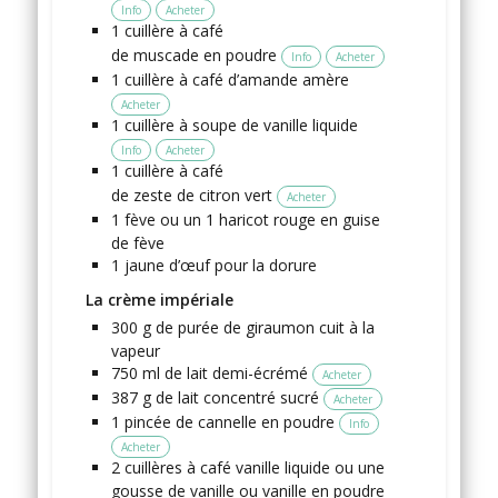
Info
Acheter
1
cuillère à café
de muscade en poudre
Info
Acheter
1
cuillère à café
d’amande amère
Acheter
1
cuillère à soupe
de vanille liquide
Info
Acheter
1
cuillère à café
de zeste de citron vert
Acheter
1
fève
ou un 1 haricot rouge en guise
de fève
1
jaune
d’œuf
pour la dorure
La crème impériale
300
g de purée
de giraumon
cuit à la
vapeur
750
ml
de lait demi-écrémé
Acheter
387
g
de lait concentré sucré
Acheter
1
pincée
de cannelle en poudre
Info
Acheter
2
cuillères à café
vanille liquide
ou une
gousse de vanille ou vanille en poudre