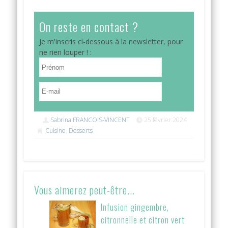
On reste en contact ?
Je m'inscris ci-dessous à la newsletter, pour
ne rien louper ! :
Sabrina FRANCOIS-VINCENT
25 février 2024
Cuisine
,
Desserts
Vous aimerez peut-être...
Infusion gingembre,
citronnelle et citron vert