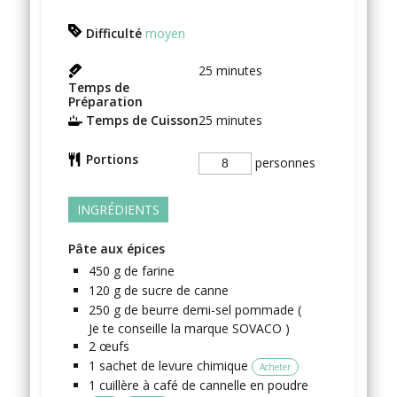
Difficulté
moyen
25
minutes
Temps de
Préparation
Temps de Cuisson
25
minutes
Portions
personnes
INGRÉDIENTS
Pâte aux épices
450
g
de farine
120
g
de sucre de canne
250
g
de beurre demi-sel
pommade (
Je te conseille la marque SOVACO )
2
œufs
1
sachet
de levure chimique
Acheter
1
cuillère à café
de cannelle en poudre