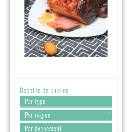
Recette de cuisine
Par type
+
Par région
+
Par évenement
+