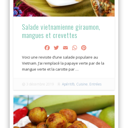
Salade vietnamienne giraumon,
mangues et crevettes
Facebook
Twitter
Email
WhatsApp
Pinterest
Voici une revisite d’une salade populaire au
Vietnam. J’ai remplacé la papaye verte par de la
mangue verte et la carotte par …
3 décembre 2019
Apéritifs
,
Cuisine
,
Entrées