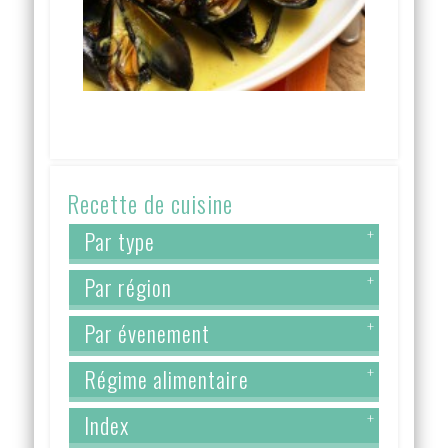
Recette de cuisine
Par type
+
Par région
+
Par évenement
+
Régime alimentaire
+
Index
+