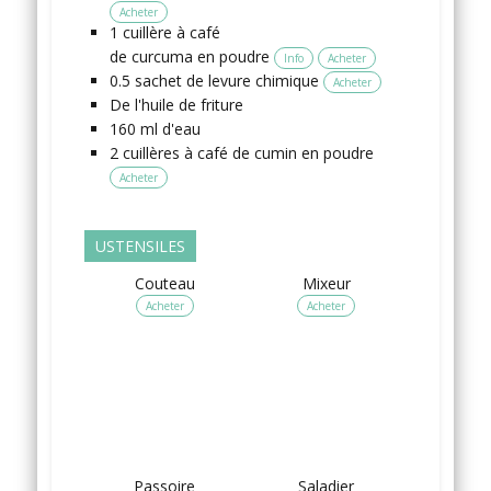
Acheter
1
cuillère à café
de curcuma en poudre
Info
Acheter
0.5
sachet
de levure chimique
Acheter
De l'huile de friture
160
ml
d'eau
2
cuillères à café
de cumin en poudre
Acheter
USTENSILES
Couteau
Mixeur
Acheter
Acheter
Passoire
Saladier