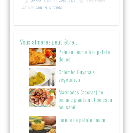
Sabrina FRANCOIS-VINCENT
18 novembre
2018
Cuisine
,
Entrées
Vous aimerez peut-être...
Pain au beurre à la patate
douce
Colombo Guyanais
végétarien
Marinades (accras) de
banane plantain et poisson
boucané
Féroce de patate douce