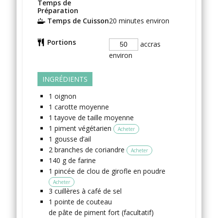
Temps de
Préparation
Temps de Cuisson
20
minutes environ
Portions
accras
environ
INGRÉDIENTS
1
oignon
1
carotte
moyenne
1
tayove
de taille moyenne
1
piment végétarien
Acheter
1
gousse
d’ail
2
branches
de coriandre
Acheter
140
g
de farine
1
pincée
de clou de girofle en poudre
Acheter
3
cuillères à café
de sel
1
pointe de couteau
de pâte de piment fort
(facultatif)