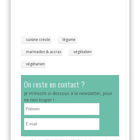
cuisine créole
légume
marinades & accras
végétalien
végétarien
On reste en contact ?
Je m'inscris ci-dessous à la newsletter, pour
ne rien louper ! :