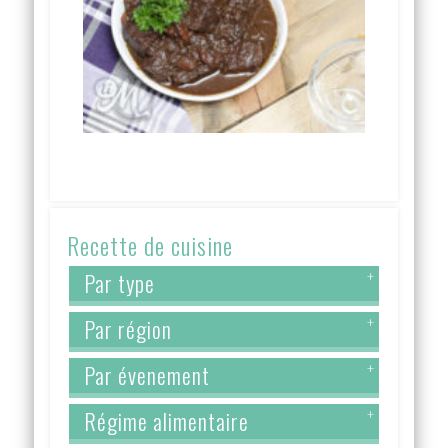
Recette de cuisine
Par type
+
Par région
+
Par évenement
+
Régime alimentaire
+