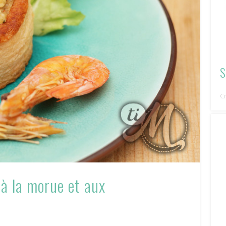
S
C
 à la morue et aux