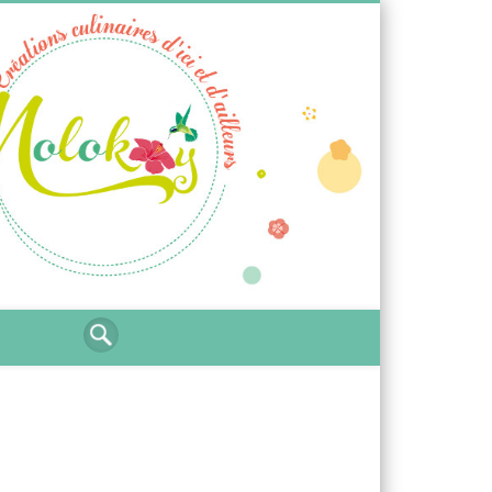
Ti
Molokoy
blog