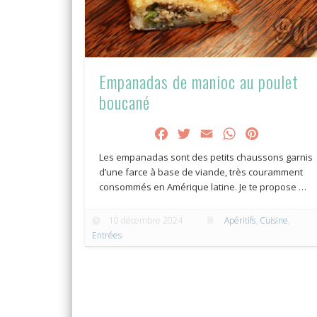
Empanadas de manioc au poulet
boucané
Facebook
Twitter
Email
WhatsApp
Pinterest
Les empanadas sont des petits chaussons garnis
d’une farce à base de viande, très couramment
consommés en Amérique latine. Je te propose …
10 décembre 2024
Apéritifs
,
Cuisine
,
Entrées