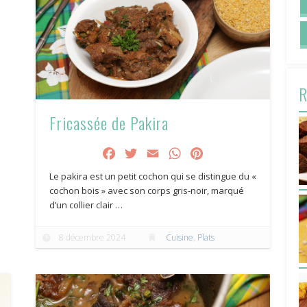
R
Fricassée de Pakira
Facebook
Twitter
Email
WhatsApp
Pinterest
Le pakira est un petit cochon qui se distingue du «
cochon bois » avec son corps gris-noir, marqué
d’un collier clair …
8 décembre 2024
Cuisine
,
Plats