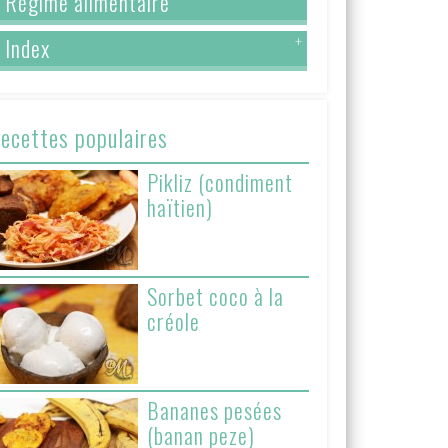
Régime alimentaire
Index
+
ecettes populaires
Pikliz (condiment
haïtien)
Sorbet coco à la
créole
Bananes pesées
(banan peze)