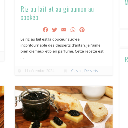
M
Riz au lait et au giraumon au
cookéo
Facebook
Twitter
Email
WhatsApp
Pinterest
Le riz au lait est la douceur sucrée
incontournable des desserts d’antan. Je l’aime
bien crémeux et bien parfumé. Cette recette est
R
…
11 décembre 2024
Cuisine
,
Desserts