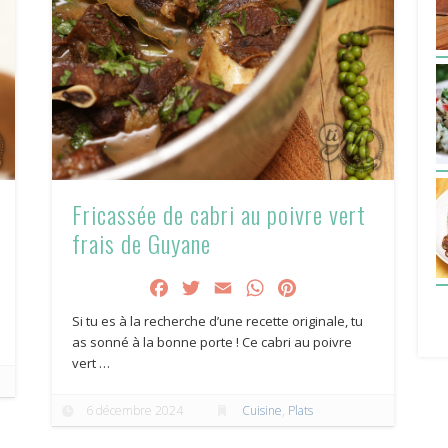
Fricassée de cabri au poivre vert
frais de Guyane
Facebook
Twitter
Email
WhatsApp
Pinterest
Si tu es à la recherche d’une recette originale, tu
as sonné à la bonne porte ! Ce cabri au poivre
vert …
6 décembre 2024
Cuisine
,
Plats