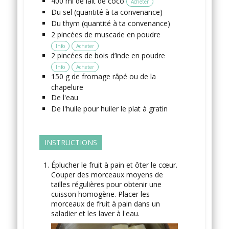
400
ml
de lait de coco
Acheter
Du sel
(quantité à ta convenance)
Du thym
(quantité à ta convenance)
2
pincées
de muscade en poudre
Info
Acheter
2
pincées
de bois d’inde en poudre
Info
Acheter
150
g
de fromage râpé
ou de la
chapelure
De l'eau
De l'huile
pour huiler le plat à gratin
INSTRUCTIONS
Éplucher le fruit à pain et ôter le cœur.
Couper des morceaux moyens de
tailles régulières pour obtenir une
cuisson homogène. Placer les
morceaux de fruit à pain dans un
saladier et les laver à l'eau.