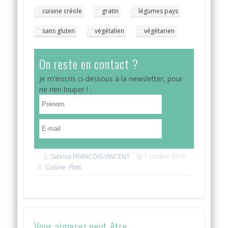
cuisine créole
gratin
légumes pays
sans gluten
végétalien
végétarien
On reste en contact ?
Je m'inscris ci-dessous à la newsletter, pour
ne rien louper ! :
Sabrina FRANCOIS-VINCENT
1 octobre 2018
Cuisine
,
Plats
Vous aimerez peut-être...