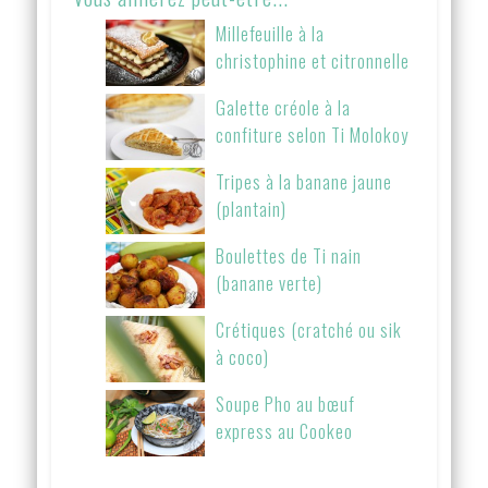
Millefeuille à la
christophine et citronnelle
Galette créole à la
confiture selon Ti Molokoy
Tripes à la banane jaune
(plantain)
Boulettes de Ti nain
(banane verte)
Crétiques (cratché ou sik
à coco)
Soupe Pho au bœuf
express au Cookeo