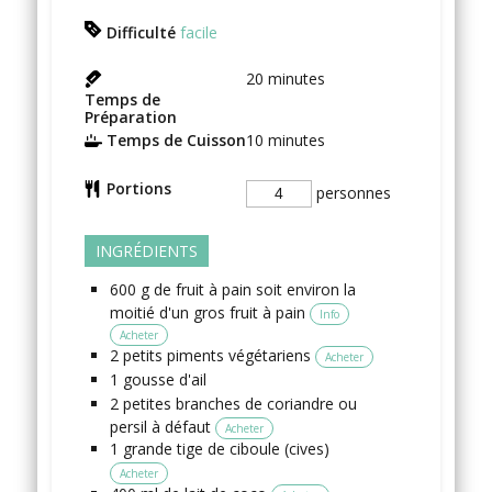
Difficulté
facile
20
minutes
Temps de
Préparation
Temps de Cuisson
10
minutes
Portions
personnes
INGRÉDIENTS
600
g
de fruit à pain
soit environ la
moitié d'un gros fruit à pain
Info
Acheter
2
petits
piments végétariens
Acheter
1
gousse
d'ail
2
petites branches
de coriandre
ou
persil à défaut
Acheter
1
grande tige
de ciboule
(cives)
Acheter