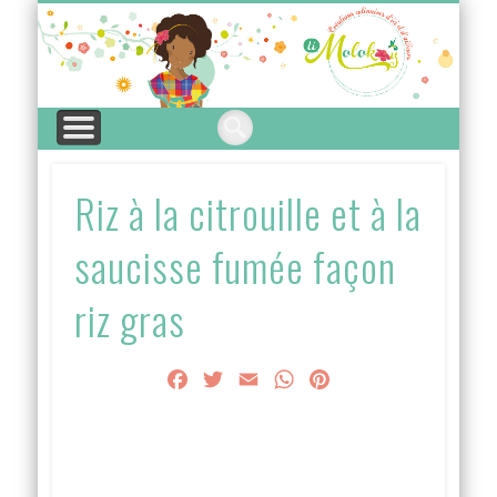
A PROPOS
ARTICLES
LEXIQUE
CUISINE
THÈME
INDEX
Mo
Riz à la citrouille et à la
saucisse fumée façon
riz gras
Facebook
Twitter
Email
WhatsApp
Pinterest