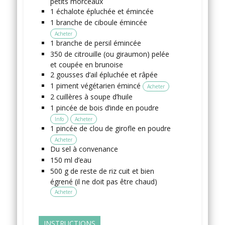
petits morceaux
1
échalote
épluchée et émincée
1
branche
de ciboule
émincée
Acheter
1
branche
de persil
émincée
350
de citrouille
(ou giraumon) pelée
et coupée en brunoise
2
gousses
d’ail
épluchée et râpée
1
piment végétarien
émincé
Acheter
2
cuillères à soupe
d’huile
1
pincée
de bois d’inde en poudre
Info
Acheter
1
pincée
de clou de girofle en poudre
Acheter
Du sel
à convenance
150
ml
d’eau
500
g de reste
de riz
cuit et bien
égrené (il ne doit pas être chaud)
Acheter
INSTRUCTIONS