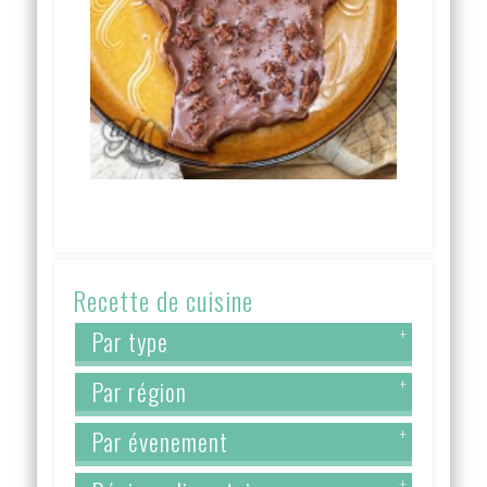
Recette de cuisine
Par type
+
Par région
+
Par évenement
+
+