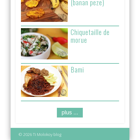
(banan peze)
Chiquetaille de
morue
Bami
plus ...
© 2026 Ti Molokoy blog