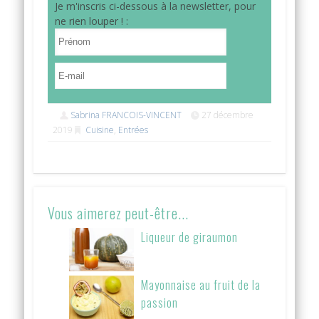
Je m'inscris ci-dessous à la newsletter, pour
ne rien louper ! :
Sabrina FRANCOIS-VINCENT
27 décembre
2019
Cuisine
,
Entrées
Vous aimerez peut-être...
Liqueur de giraumon
Mayonnaise au fruit de la
passion