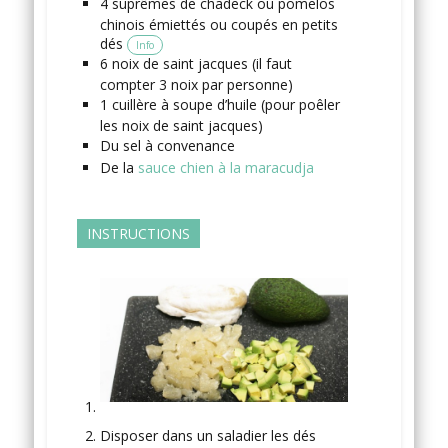
4
suprêmes
de chadeck
ou pomelos
chinois émiettés ou coupés en petits
dés
Info
6
noix de saint jacques
(il faut
compter 3 noix par personne)
1
cuillère à soupe
d’huile
(pour poêler
les noix de saint jacques)
Du sel
à convenance
De la
sauce chien à la maracudja
INSTRUCTIONS
Disposer dans un saladier les dés