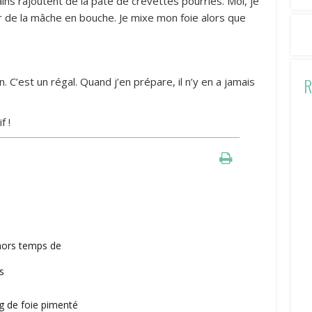
ains rajoutent de la pâte de crevettes pourries. Moi, je
ir de la mâche en bouche. Je mixe mon foie alors que
R
 C’est un régal. Quand j’en prépare, il n’y en a jamais
f !
hors temps de
s
g de foie pimenté