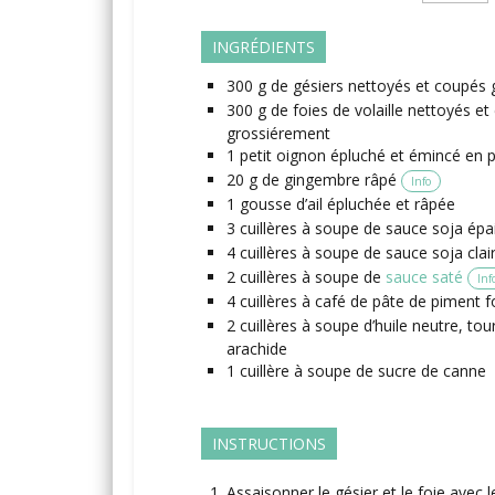
INGRÉDIENTS
300
g
de gésiers
nettoyés et coupés 
300
g
de foies de volaille
nettoyés et
grossiérement
1
petit
oignon
épluché et émincé en p
20
g
de gingembre
râpé
Info
1
gousse
d’ail
épluchée et râpée
3
cuillères à soupe
de sauce soja épa
4
cuillères à soupe
de sauce soja clai
2
cuillères à soupe
de
sauce saté
Inf
4
cuillères à café
de pâte de piment f
2
cuillères à soupe
d’huile
neutre, tou
arachide
1
cuillère à soupe
de sucre de canne
INSTRUCTIONS
Assaisonner le gésier et le foie avec l