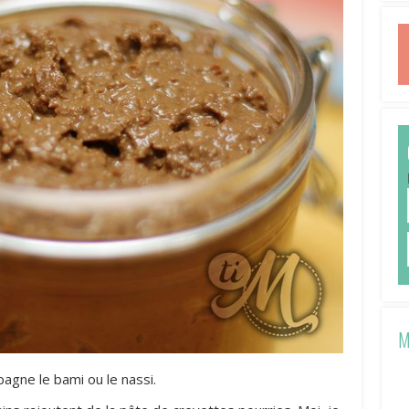
M
agne le bami ou le nassi.