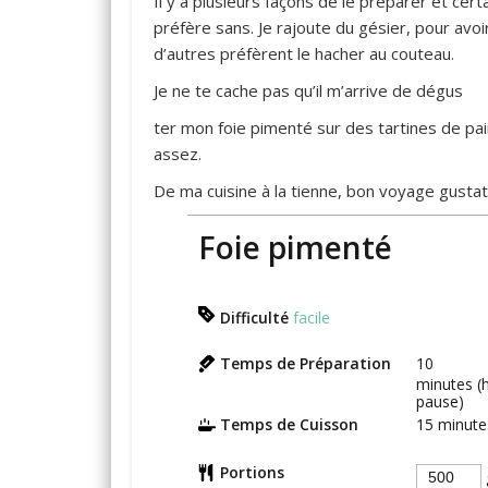
Il y a plusieurs façons de le préparer et cert
préfère sans. Je rajoute du gésier, pour avo
d’autres préfèrent le hacher au couteau.
Je ne te cache pas qu’il m’arrive de dégus
ter mon foie pimenté sur des tartines de pain.
assez.
De ma cuisine à la tienne, bon voyage gustati
Foie pimenté
Difficulté
facile
Temps de Préparation
10
minutes (
pause)
Temps de Cuisson
15
minute
Portions