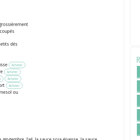
grossièrement
 coupés
etits dés
R
isse
Acheter
re
Acheter
o
Acheter
ort
Acheter
rnesol ou
e gingembre, l’ail, la sauce soja épaisse, la sauce