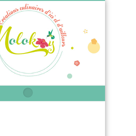
Ti
Molokoy
blog