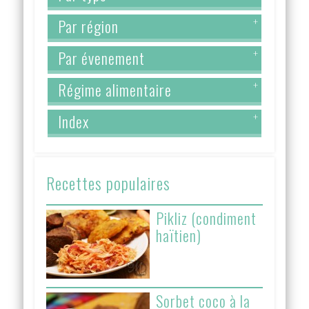
Par région
+
Par évenement
+
Régime alimentaire
+
Index
+
Recettes populaires
Pikliz (condiment
haïtien)
Sorbet coco à la