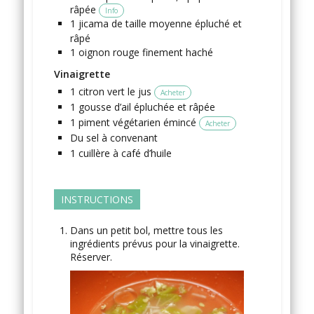
râpée
Info
1
jicama
de taille moyenne épluché et
râpé
1
oignon rouge
finement haché
Vinaigrette
1
citron vert
le jus
Acheter
1
gousse
d’ail
épluchée et râpée
1
piment végétarien
émincé
Acheter
Du sel
à convenant
1
cuillère à café
d’huile
INSTRUCTIONS
Dans un petit bol, mettre tous les
ingrédients prévus pour la vinaigrette.
Réserver.