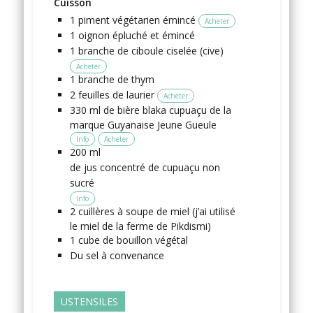
Cuisson
1
piment végétarien
émincé
Acheter
1
oignon
épluché et émincé
1
branche
de ciboule
ciselée (cive)
Acheter
1
branche
de thym
2
feuilles de laurier
Acheter
330
ml
de bière blaka cupuaçu
de la
marque Guyanaise Jeune Gueule
Info
Acheter
200
ml
de jus concentré de cupuaçu non
sucré
Info
2
cuillères à soupe
de miel
(j’ai utilisé
le miel de la ferme de Pikdismi)
1
cube de bouillon végétal
Du sel
à convenance
USTENSILES