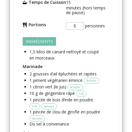
Temps de Cuisson
15
minutes (hors temps
de pause)
Portions
personnes
INGRÉDIENTS
1,5
kilos
de canard
nettoyé et coupé
en morceaux
Marinade
2
gousses
d’ail
épluchées et rapées
1
piment végétarien
émincé
Acheter
1
citron vert
(le jus)
Acheter
10
g
de gingembre
râpé
Info
1
pincée
de bois d’inde en poudre
Info
Acheter
1
pincée
de clou de girofle en poudre
Acheter
Du sel
à convenance