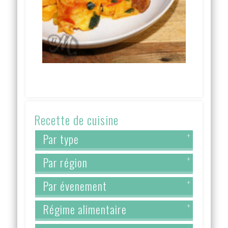
Recette de cuisine
Par type
+
Par région
+
Par évenement
+
Régime alimentaire
+