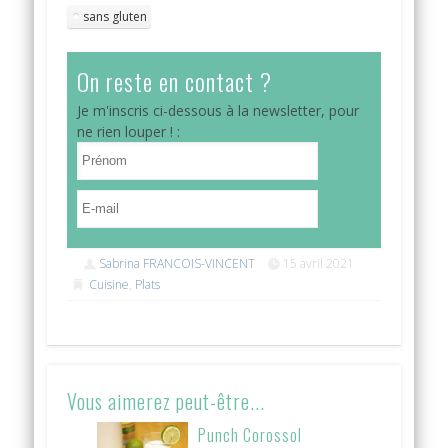
sans gluten
On reste en contact ?
Je m'inscris ci-dessous à la newsletter, pour
ne rien louper ! :
Sabrina FRANCOIS-VINCENT
15 avril 2021
Cuisine
,
Plats
Vous aimerez peut-être...
Punch Corossol