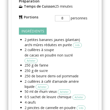
Préparation
Temps de Cuisson
25
minutes
Portions
personnes
INGRÉDIENTS
2
petites
bananes jaunes (plantain)
archi mûres réduites en purée
Info
2
cuillères à soupe
de cacao en poudre non sucré
Acheter
250
g
de farine
250
g
de sucre
250
de beurre demi-sel
pommade
2
cuillères à café
d’amande amère
liquide
Acheter
50
ml
de rhum vieux
Acheter
0.5
sachet
de levure chimique
Acheter
4
œufs
2
pincées
de cannelle en poudre
Info