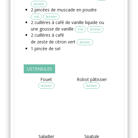
Acheter
2
pincées
de muscade en poudre
Info
Acheter
2
cuillères à café
de vanille liquide
ou
une gousse de vanille
Info
Acheter
2
cuillères à café
de zeste de citron vert
Acheter
1
pincée
de sel
USTENSILES
Fouet
Robot pâtissier
Acheter
Acheter
Saladier
Spatule