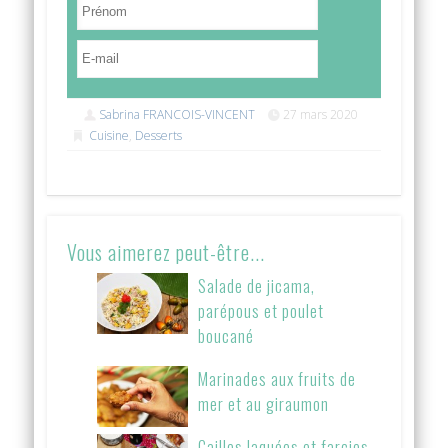
Sabrina FRANCOIS-VINCENT
27 mars 2020
Cuisine
,
Desserts
Vous aimerez peut-être...
Salade de jicama,
parépous et poulet
boucané
Marinades aux fruits de
mer et au giraumon
Cailles laquées et farcies