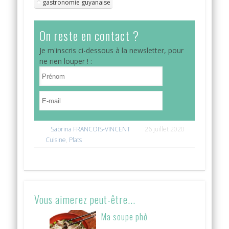
gastronomie guyanaise
On reste en contact ?
Je m'inscris ci-dessous à la newsletter, pour
ne rien louper ! :
Sabrina FRANCOIS-VINCENT
26 juillet 2020
Cuisine
,
Plats
Vous aimerez peut-être...
Ma soupe phở