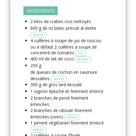
INGRÉDIENTS
2
kilos
de crabes
crus nettoyés
600
g
de riz
blanc précuit al dente
Acheter
4
cuillères à soupe
de jus de roucou
ou à défaut 2 cuillères à soupe de
concentré de tomates
Info
400
ml
de lait de coco
Acheter
250
g
de queues de cochon en saumure
dessalées
Acheter
300
g
de gros lard
dessalé
1
oignon
épluché et finement émincé
2
branches
de persil
finement
émincées
2
branches
de ciboule
finement
émincées (cives)
Acheter
1
piment végétarien
finement émincé
Acheter
2
cuillères à soupe
d’huile