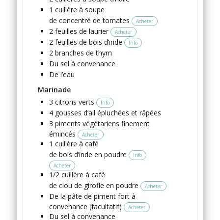
1
cuillère à soupe
de concentré de tomates
Acheter
2
feuilles de laurier
Acheter
2
feuilles de bois d’inde
Info
2
branches
de thym
Du sel
à convenance
De l’eau
Marinade
3
citrons verts
Info
4
gousses
d’ail
épluchées et râpées
3
piments végétariens
finement
émincés
Acheter
1
cuillère à café
de bois d’inde en poudre
Info
Acheter
1/2
cuillère à café
de clou de girofle en poudre
Acheter
De la pâte de piment fort
à
convenance (facultatif)
Acheter
Du sel
à convenance