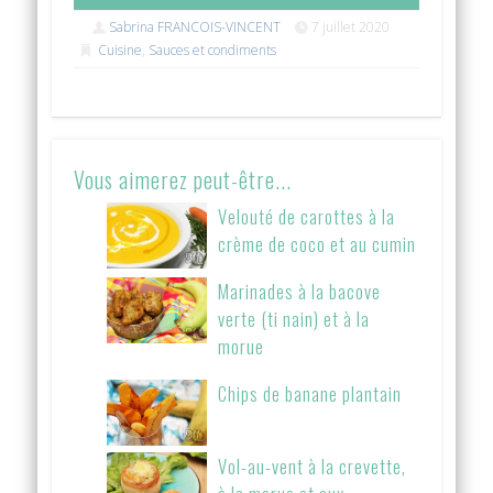
Sabrina FRANCOIS-VINCENT
7 juillet 2020
Cuisine
,
Sauces et condiments
Vous aimerez peut-être...
Velouté de carottes à la
crème de coco et au cumin
Marinades à la bacove
verte (ti nain) et à la
morue
Chips de banane plantain
Vol-au-vent à la crevette,