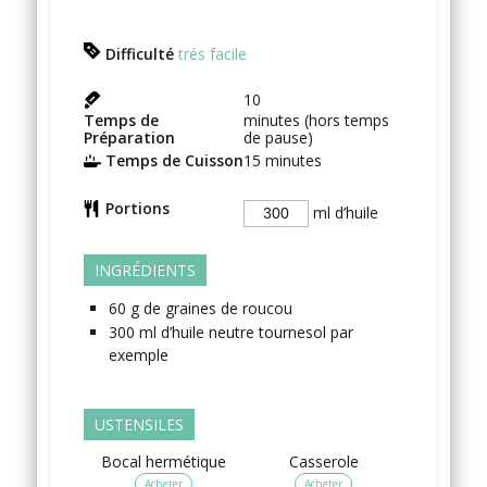
Difficulté
trés facile
10
Temps de
minutes (hors temps
Préparation
de pause)
Temps de Cuisson
15
minutes
Portions
ml d’huile
INGRÉDIENTS
60
g
de graines de roucou
300
ml
d’huile neutre
tournesol par
exemple
USTENSILES
Bocal hermétique
Casserole
Acheter
Acheter